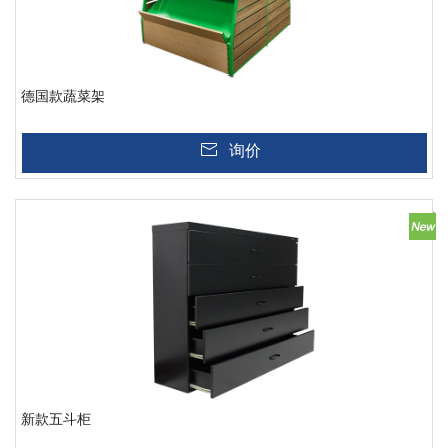
德国款蔬菜架
询价
新款五斗柜